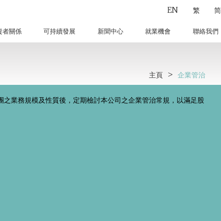
EN
繁
简
資者關係
可持續發展
新聞中心
就業機會
聯絡我們
主頁
>
企業管治
團之業務規模及性質後，定期檢討本公司之企業管治常規，以滿足股