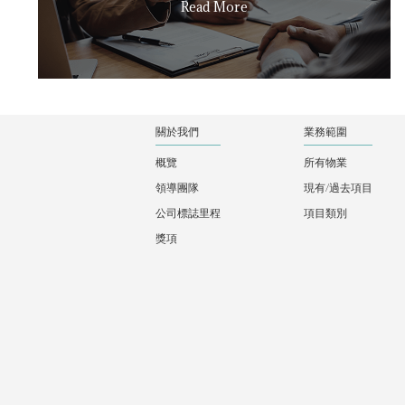
Read More
關於我們
業務範圍
概覽
所有物業
領導團隊
現有/過去項目
公司標誌里程
項目類別
獎項