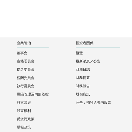
企業管治
投資者關係
董事會
概覽
審核委員會
最新消息／公告
提名委員會
財務日誌
薪酬委員會
財務摘要
執行委員會
財務報告
風險管理及內部監控
股價資訊
股東參與
公告：補發遺失的股票
股東權利
反貪污政策
舉報政策