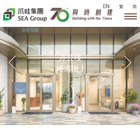
EN
繁
简
主页
>
业务范围
办公楼
办公楼
维港滙 III
维港滙 I