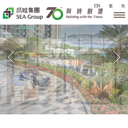
EN
繁
简
主頁
>
業務範圍
辦公樓
辦公樓
維港滙 III
維港滙 I