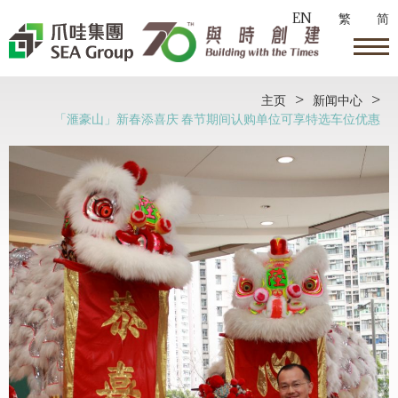
EN
繁
简
主页
>
新闻中心
>
「滙豪山」新春添喜庆 春节期间认购单位可享特选车位优惠