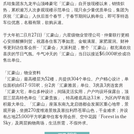
爪哇集团东九龙半山顶峰豪宅「汇豪山」自开放现楼以来，销情炽
热，累积逾万人次参观现楼示范单位，现只余少量优质单位，集团为
庆祝「汇豪山」入伙后首个春节，于春节期间认购单位，即可享特选
车位优惠，名额有限，欲购从速。
于大年初二(1月27日)「汇豪山」六星级物业管理公司 - 仲量联行更精
心安排醒狮到贺，祝愿各住客万事如意、金银满屋、家肥屋润。财神
爷更到访住客会所–「汇豪会」大派利是，整个「汇豪山」都充满欢欣
喜庆的节日气氛。牛气冲天的「汇豪山」当日以接近$6,000呎价成功
售出单位。
「汇豪山」物业资料
「汇豪山」最高楼层为52楼，共提供304个单位。户户精心设计，单
位面积由617-931呎，分2房「汇豪雅居」单位、3房及3房连套房
「汇豪大宅」单位多种设计，间隔灵活实用，户户均设环保露台，顶
层三层高特色单位「汇豪贵族」，特高楼底高达3.1米，为区内罕有面
积最大单位。「汇豪山」座落东南九龙启德都会发展区重心地带，景
观开扬，坐拥270度维港景致及塞拉利昂苍翠山色，千金难求；并设
有占地25,000平方呎豪华住客专用会所、空中花园「Forest in the
Sky」及两层购物商场，生活所需，不假外求。