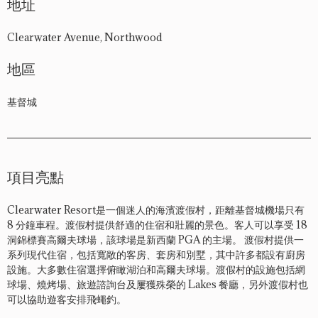
地址
Clearwater Avenue, Northwood
地區
基督城
項目亮點
Clearwater Resort是一個迷人的海濱渡假村，距離基督城機場只有
8 分鐘車程。渡假村提供舒適的住宿和壯麗的景色。客人可以享受 18
洞錦標賽高爾夫球場，該球場是新西蘭 PGA 的主場。 渡假村提供一
系列現代住宿，包括寬敞的客房、套房和別墅，其中許多都設有廚房
設施。大多數住宿選擇俯瞰湖泊和高爾夫球場。渡假村的設施包括網
球場、燒烤場、旅遊諮詢台及屢獲殊榮的 Lakes 餐廳，另外渡假村也
可以協助遊客安排飛蠅釣。